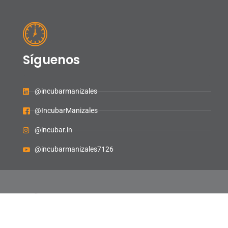
Síguenos
@incubarmanizales
@IncubarManizales
@incubar.in
@incubarmanizales7126