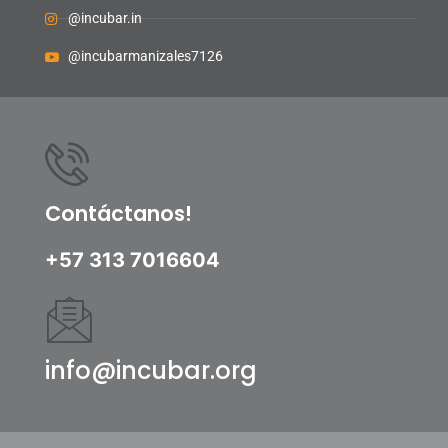
@incubar.in
@incubarmanizales7126
Contáctanos!
+57 313 7016604
info@incubar.org