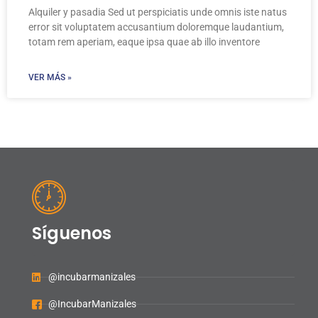
Alquiler y pasadia Sed ut perspiciatis unde omnis iste natus
error sit voluptatem accusantium doloremque laudantium,
totam rem aperiam, eaque ipsa quae ab illo inventore
VER MÁS »
Síguenos
@incubarmanizales
@IncubarManizales