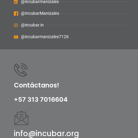
@incubarmanizales
@IncubarManizales
@incubar.in
@incubarmanizales7126
Contáctanos!
+57 313 7016604
info@incubar.org